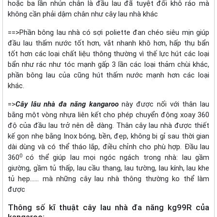
hoặc ba lần nhún chân là đầu lau đã tuyệt đối khô ráo mà
không cần phải dậm chân như cây lau nhà khác
==>Phần bông lau nhà có sợi poliette đan chéo siêu mịn giúp
đầu lau thấm nước tốt hơn, vắt nhanh khô hơn, hấp thụ bẩn
tốt hơn các loại chất liệu thông thường vì thế lực hút các loại
bẩn như rác như tóc mạnh gấp 3 lần các loại thảm chùi khác,
phần bông lau của cũng hút thấm nước mạnh hơn các loại
khác.
=>
Cây lâu nhà đa năng kangaroo
này được nối với thân lau
bằng một vòng nhựa liên kết cho phép chuyển động xoay 360
độ của đầu lau trở nên dễ dàng. Thân cây lau nhà được thiết
kế gọn nhẹ bằng Inox bóng, bền, đẹp, không bị gỉ sau thời gian
dài dùng và có thể tháo lắp, điều chỉnh cho phù hợp. Đầu lau
0
360
có thể giúp lau mọi ngóc ngách trong nhà: lau gầm
giường, gầm tủ thấp, lau cầu thang, lau tường, lau kính, lau khe
tủ hẹp…… mà những cây lau nhà thông thường ko thể làm
được
Thông số kĩ thuật cây lau nhà đa năng kg99R của