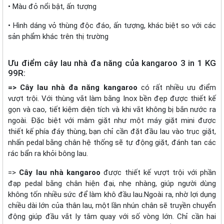
• Màu đỏ nổi bật, ấn tượng
• Hình dáng vỏ thùng độc đáo, ấn tượng, khác biệt so với các
sản phẩm khác trên thị trường
Ưu điểm cây lau nhà đa năng của kangaroo 3 in 1 KG
99R:
=> Cây lau nhà đa năng kangaroo
có rất nhiều ưu điểm
vượt trội. Với thùng vắt làm bằng Inox bền đẹp được thiết kế
gọn và cao, tiết kiệm diện tích và khi vắt không bị bắn nước ra
ngoài. Đặc biệt với mâm giặt như một máy giặt mini được
thiết kế phía đáy thùng, bạn chỉ cần đặt đầu lau vào trục giặt,
nhấn pedal bằng chân hệ thống sẽ tự động giặt, đánh tan các
rác bẩn ra khỏi bông lau.
=>
Cây lau nhà kangaroo
được thiết kế vượt trội với phần
đạp pedal bằng chân hiện đại, nhẹ nhàng, giúp người dùng
không tốn nhiều sức để làm khô đầu lau.Ngoài ra, nhờ lợi dụng
chiều dài lớn của thân lau, một lần nhún chân sẽ truyền chuyển
động giúp đầu vắt ly tâm quay với số vòng lớn. Chỉ cần hai