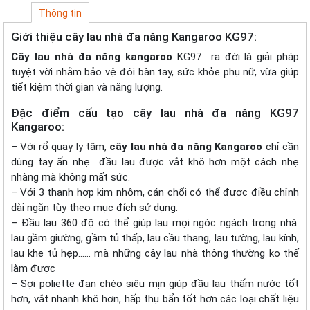
Thông tin
Giới thiệu cây lau nhà đa năng Kangaroo KG97:
Cây lau nhà đa năng kangaroo
KG97 ra đời là giải pháp
tuyệt vời nhằm bảo vệ đôi bàn tay, sức khỏe phụ nữ, vừa giúp
tiết kiệm thời gian và năng lượng.
Đặc điểm cấu tạo cây lau nhà đa năng KG97
Kangaroo:
– Với rổ quay ly tâm,
cây lau nhà đa năng Kangaroo
chỉ cần
dùng tay ấn nhẹ đầu lau được vắt khô hơn một cách nhẹ
nhàng mà không mất sức.
– Với 3 thanh hợp kim nhôm, cán chổi có thể được điều chỉnh
dài ngắn tùy theo mục đích sử dụng.
– Đầu lau 360 độ có thể giúp lau mọi ngóc ngách trong nhà:
lau gầm giường, gầm tủ thấp, lau cầu thang, lau tường, lau kính,
lau khe tủ hẹp…… mà những cây lau nhà thông thường ko thể
làm được
– Sợi poliette đan chéo siêu mịn giúp đầu lau thấm nước tốt
hơn, vắt nhanh khô hơn, hấp thụ bẩn tốt hơn các loại chất liệu