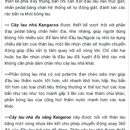
thiết kế phía đáy thùng, bạn chỉ cần đặt đầu lau vào trục giặt,
nhấn pedal bằng chân hệ thống sẽ tự động giặt, đánh tan các
rác bẩn ra khỏi bông lau.
=>
Cây lau nhà Kangaroo
được thiết kế vượt trội với phần
đạp pedal bằng chân hiện đại, nhẹ nhàng, giúp người dùng
không tốn nhiều sức để làm khô đầu lau.Ngoài ra, nhờ lợi dụng
chiều dài lớn của thân lau, một lần nhún chân sẽ truyền chuyển
động giúp đầu vắt ly tâm quay với số vòng lớn. Chỉ cần hai
hoặc ba lần nhún chân là đầu lau đã tuyệt đối khô ráo mà
không cần phải dậm chân như cây lau nhà khác
=>Phần bông lau nhà có sợi poliette đan chéo siêu mịn giúp
đầu lau thấm nước tốt hơn, vắt nhanh khô hơn, hấp thụ bẩn
tốt hơn các loại chất liệu thông thường vì thế lực hút các loại
bẩn như rác như tóc mạnh gấp 3 lần các loại thảm chùi khác,
phần bông lau của cũng hút thấm nước mạnh hơn các loại
khác.
=>
Cây lau nhà đa năng Kangaroo
này được nối với thân lau
bằng một vòng nhựa liên kết cho phép chuyển động xoay 360