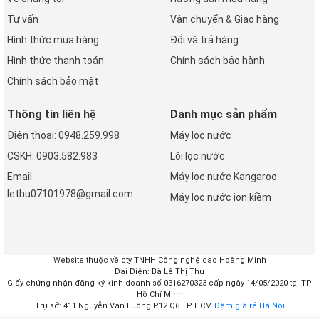
Tư vấn
Vận chuyển & Giao hàng
Hình thức mua hàng
Đổi và trả hàng
Hình thức thanh toán
Chính sách bảo hành
Chính sách bảo mật
Thông tin liên hệ
Danh mục sản phẩm
Điện thoại: 0948.259.998
Máy lọc nước
CSKH: 0903.582.983
Lõi lọc nước
Email:
Máy lọc nước Kangaroo
lethu07101978@gmail.com
Máy lọc nước ion kiềm
Website thuộc về cty TNHH Công nghệ cao Hoàng Minh
Đại Diện: Bà Lê Thị Thu
Giấy chứng nhận đăng ký kinh doanh số 0316270323 cấp ngày 14/05/2020 tại TP
Hồ Chí Minh
Trụ sở: 411 Nguyễn Văn Luông P12 Q6 TP HCM
Đệm giá rẻ Hà Nội