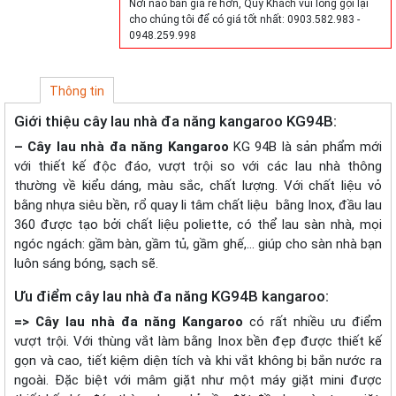
Nơi nào bán giá rẻ hơn, Quý Khách vui lòng gọi lại
cho chúng tôi để có giá tốt nhất: 0903.582.983 -
0948.259.998
Thông tin
Giới thiệu cây lau nhà đa năng kangaroo KG94B:
– Cây lau nhà đa năng Kangaroo
KG 94B là sản phẩm mới
với thiết kế độc đáo, vượt trội so với các lau nhà thông
thường về kiểu dáng, màu sắc, chất lượng. Với chất liệu vỏ
bằng nhựa siêu bền, rổ quay li tâm chất liệu bằng Inox, đầu lau
360 được tạo bởi chất liệu poliette, có thể lau sàn nhà, mọi
ngóc ngách: gầm bàn, gầm tủ, gầm ghế,… giúp cho sàn nhà bạn
luôn sáng bóng, sạch sẽ.
Ưu điểm cây lau nhà đa năng KG94B kangaroo:
=> Cây lau nhà đa năng Kangaroo
có rất nhiều ưu điểm
vượt trội. Với thùng vắt làm bằng Inox bền đẹp được thiết kế
gọn và cao, tiết kiệm diện tích và khi vắt không bị bắn nước ra
ngoài. Đặc biệt với mâm giặt như một máy giặt mini được