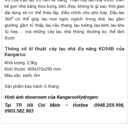
độ của đầu lau trở nên dễ dàng. Thân cây lau nhà được thiết
kế gọn nhẹ bằng Inox bóng, bền, đẹp, không bị gỉ sau thời gian
dài dùng và có thể tháo lắp, điều chỉnh cho phù hợp. Đầu lau
0
360
có thể giúp lau mọi ngóc ngách trong nhà: lau gầm
giường, gầm tủ thấp, lau cầu thang, lau tường, lau kính, lau khe
tủ hẹp…… mà những cây lau nhà thông thường ko thể làm
được
Thông số kĩ thuật cây lau nhà đa năng KG94B của
Kangaroo:
Khối lượng: 2,5Kg
Kích thước: 459x310x290 mm
Màu sắc: xanh, tím
Sản phẩm bảo hành: 6 tháng
Hình ảnh showroom của KangarooHydrogen:
Tại TP. Hồ Chí Minh – Hotline :0948.259.998,
0903.582.983