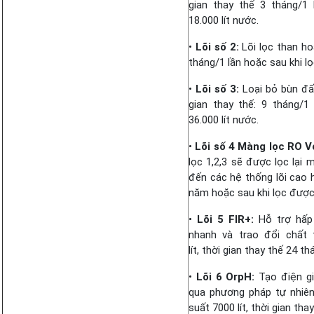
gian thay thế 3 tháng/1
18.000 lít nước.
•
Lõi số 2:
Lõi lọc than hoạ
tháng/1 lần hoặc sau khi lọ
•
Lõi số 3:
Loại bỏ bùn đất
gian thay thế: 9 tháng/1
36.000 lít nước.
•
Lõi số 4 Màng lọc RO V
lọc 1,2,3 sẽ được lọc lại 
đến các hệ thống lõi cao h
năm hoặc sau khi lọc được 
•
Lõi 5 FIR+:
Hỗ trợ hấp
nhanh và trao đổi chất 
lít, thời gian thay thế 24 th
•
Lõi 6 OrpH:
Tạo điện gi
qua phương pháp tự nhiê
suất 7000 lít, thời gian tha