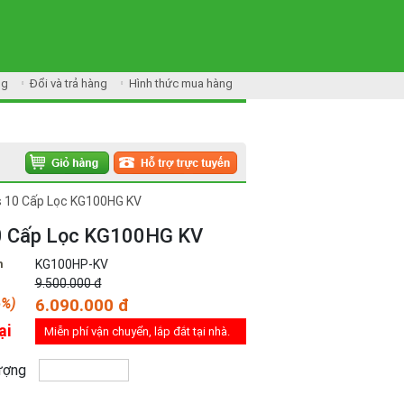
ng
Đổi và trả hàng
Hình thức mua hàng
s 10 Cấp Lọc KG100HG KV
10 Cấp Lọc KG100HG KV
m
KG100HP-KV
9.500.000 đ
6%)
6.090.000 đ
ại
Miễn phí vận chuyển, lắp đắt tại nhà.
ượng