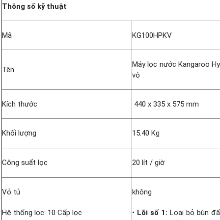
Thông số kỹ thuật
Mã
KG100HPKV
Máy lọc nước Kangaroo H
Tên
vỏ
Kích thước
440 x 335 x 575 mm
Khối lượng
15.40 Kg
Công suất lọc
20 lít / giờ
Vỏ tủ
không
Hệ thống lọc: 10 Cấp lọc
•
Lõi số 1:
Loại bỏ bùn đất