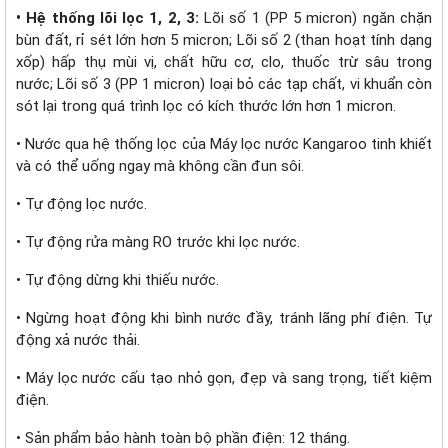
• Hệ thống lõi lọc 1, 2, 3:
Lõi số 1 (PP 5 micron) ngăn chặn
bùn đất, rỉ sét lớn hơn 5 micron; Lõi số 2 (than hoạt tính dạng
xốp) hấp thụ mùi vị, chất hữu cơ, clo, thuốc trừ sâu trong
nước; Lõi số 3 (PP 1 micron) loại bỏ các tạp chất, vi khuẩn còn
sót lại trong quá trình lọc có kích thước lớn hơn 1 micron.
• Nước qua hệ thống lọc của Máy lọc nước Kangaroo tinh khiết
và có thể uống ngay mà không cần đun sôi.
• Tự động lọc nước.
• Tự động rửa màng RO trước khi lọc nước.
• Tự động dừng khi thiếu nước.
• Ngừng hoạt động khi bình nước đầy, tránh lãng phí điện. Tự
động xả nước thải.
• Máy lọc nước cấu tạo nhỏ gọn, đẹp và sang trọng, tiết kiệm
điện.
• Sản phẩm bảo hành toàn bộ phần điện: 12 tháng.