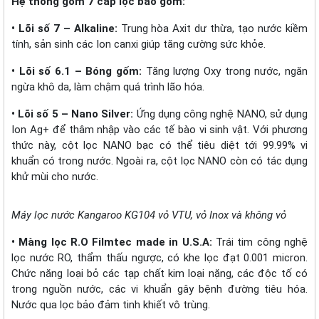
Hệ thống gồm 7 cấp lọc bao gồm:
• Lõi số 7 – Alkaline:
Trung hòa Axit dư thừa, tạo nước kiềm
tính, sản sinh các Ion canxi giúp tăng cường sức khỏe.
• Lõi số 6.1 – Bóng gốm:
Tăng lượng Oxy trong nước, ngăn
ngừa khô da, làm chậm quá trình lão hóa.
• Lõi số 5 – Nano Silver:
Ứng dụng công nghệ NANO, sử dụng
Ion Ag+ để thâm nhập vào các tế bào vi sinh vật. Với phương
thức này, cột lọc NANO bạc có thể tiêu diệt tới 99.99% vi
khuẩn có trong nước. Ngoài ra, cột lọc NANO còn có tác dụng
khử mùi cho nước.
Máy lọc nước Kangaroo KG104 vỏ VTU, vỏ Inox và không vỏ
• Màng lọc R.O Filmtec made in U.S.A:
Trái tim công nghệ
lọc nước RO, thẩm thấu ngược, có khe lọc đạt 0.001 micron.
Chức năng loại bỏ các tạp chất kim loại nặng, các độc tố có
trong nguồn nước, các vi khuẩn gây bệnh đường tiêu hóa.
Nước qua lọc bảo đảm tinh khiết vô trùng.