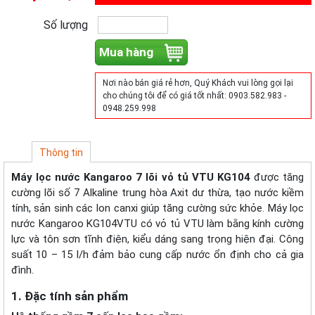
Số lượng
Mua hàng
Nơi nào bán giá rẻ hơn, Quý Khách vui lòng gọi lại
cho chúng tôi để có giá tốt nhất: 0903.582.983 -
0948.259.998
Thông tin
Máy lọc nước Kangaroo 7 lõi vỏ tủ VTU KG104
được tăng
cường lõi số 7 Alkaline trung hòa Axit dư thừa, tạo nước kiềm
tính, sản sinh các Ion canxi giúp tăng cường sức khỏe. Máy lọc
nước Kangaroo KG104VTU có vỏ tủ VTU làm bằng kính cường
lực và tôn sơn tĩnh điện, kiểu dáng sang trọng hiện đại. Công
suất 10 – 15 l/h đảm bảo cung cấp nước ổn định cho cả gia
đình.
1. Đặc tính sản phẩm