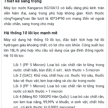
Thiết kế sang trọng
Máy lọc nước Kangaroo KG10A13 có kiểu dáng phủ kính tràn
viền hiện đại, sang trọng phù hợp không gian. Kích thước
rộng*ngang*cao lần lượt là 43*34*90 cm mang đến vẻ ngoài
chắc chắn, sang trọng cho máy.
Hệ thống 10 lõi lọc mạnh mẽ
Máy sử dụng hệ thống 10 lõi lọc, đặc biệt tích hợp hệ lõi
hydrogen giàu khoáng chất, có lợi cho sức khỏe. Công suất lọc
lớn 18L/h phù hợp nhu cầu sử dụng của gia đình đông người.
Hệ 10 lõi lọc:
Lõi 1 (PP 5 Micron): Loại bỏ các chất rắn lơ lửng trong
nước: chất bẩn, bùn đất, rỉ sét… kích thước > 5 micron
Lõi 2 (GAC): Khử mùi, chất hưu cơ, thuốc trừ sâu, thuốc
bảo vệ thực vật, kim loại nặng và clo dư trong nước
Lõi 3 (PP 1 Micron): Loại bỏ các chất rắn lơ lửng trong
nước có kích thước > 1 micron
Lõi 4 (Màng RO 100GPD Hàn Quốc): Loại bỏ các chất rắn,
ion kim loại nặng, 99,99% vi khuẩn, vi sinh vật, chất hữu
cơ… có kích thước từ 0.0001 micromet.