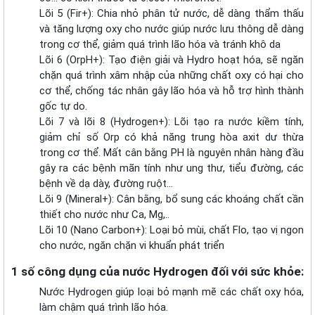
Lõi 5 (Fir+): Chia nhỏ phân tử nước, dễ dàng thẩm thấu
và tăng lượng oxy cho nước giúp nước lưu thông dễ dàng
trong cơ thể, giảm quá trình lão hóa và tránh khô da
Lõi 6 (OrpH+): Tạo điện giải và Hydro hoạt hóa, sẽ ngăn
chặn quá trình xâm nhập của những chất oxy có hại cho
cơ thể, chống tác nhân gây lão hóa và hỗ trợ hình thành
gốc tự do.
Lõi 7 và lõi 8 (Hydrogen+): Lõi tạo ra nước kiềm tính,
giảm chỉ số Orp có khả năng trung hòa axit dư thừa
trong cơ thể. Mất cân bằng PH là nguyên nhân hàng đầu
gây ra các bệnh mãn tính như ung thư, tiểu đường, các
bệnh về dạ dày, đường ruột…
Lõi 9 (Mineral+): Cân bằng, bổ sung các khoáng chất cần
thiết cho nước như Ca, Mg,..
Lõi 10 (Nano Carbon+): Loại bỏ mùi, chất Flo, tạo vị ngon
cho nước, ngăn chặn vi khuẩn phát triển
1 số công dụng của nước Hydrogen đối với sức khỏe:
Nước Hydrogen giúp loại bỏ mạnh mẽ các chất oxy hóa,
làm chậm quá trình lão hóa.