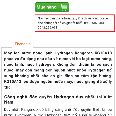
Mua hàng
Nơi nào bán giá rẻ hơn, Quý Khách vui lòng gọi lại
cho chúng tôi để có giá tốt nhất: 0903.582.983 -
0948.259.998
Thông tin
Máy lọc nước nóng lạnh Hydrogen Kangaroo KG10A13
phục vụ đa dạng nhu cầu về nước với ba loại: nước nóng,
nước lạnh, nước hydrogen. Không đơn thuần là lọc sạch
nước, máy còn mang đến nguồn nước khỏe Hydrogen bổ
sung khoáng chất cho cả gia đình an tâm tận hưởng.
KG10A13 lọc được nguồn nước máy, nước giếng đã xử lý
thô.
Công nghệ độc quyền Hydrogen duy nhất tại Việt
Nam
Duy nhất Kangaroo có bằng sáng chế độc quyền thiết bị lọc
nước Hydrogen. Nước Hydrogen tươi bổ sung vi khoáng tự