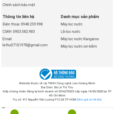
Chính sách bảo mật
Thông tin liên hệ
Danh mục sản phẩm
Điện thoại: 0948.259.998
Máy lọc nước
CSKH: 0903.582.983
Lõi lọc nước
Email:
Máy lọc nước Kangaroo
lethu07101978@gmail.com
Máy lọc nước ion kiềm
Website thuộc về cty TNHH Công nghệ cao Hoàng Minh
Đại Diện: Bà Lê Thị Thu
Giấy chứng nhận đăng ký kinh doanh số 0316270323 cấp ngày 14/05/2020 tại TP
Hồ Chí Minh
Trụ sở: 411 Nguyễn Văn Luông P12 Q6 TP HCM
Đệm giá rẻ Hà Nội
/*