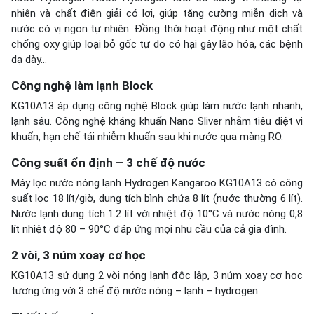
nhiên và chất điện giải có lợi, giúp tăng cường miễn dịch và
nước có vị ngon tự nhiên. Đồng thời hoạt động như một chất
chống oxy giúp loại bỏ gốc tự do có hại gây lão hóa, các bệnh
dạ dày…
Công nghệ làm lạnh Block
KG10A13 áp dụng công nghệ Block giúp làm nước lạnh nhanh,
lạnh sâu. Công nghệ kháng khuẩn Nano Sliver nhằm tiêu diệt vi
khuẩn, hạn chế tái nhiễm khuẩn sau khi nước qua màng RO.
Công suất ổn định – 3 chế độ nước
Máy lọc nước nóng lạnh Hydrogen Kangaroo KG10A13 có công
suất lọc 18 lít/giờ, dung tích bình chứa 8 lít (nước thường 6 lít).
Nước lạnh dung tích 1.2 lít với nhiệt độ 10°C và nước nóng 0,8
lít nhiệt độ 80 – 90°C đáp ứng mọi nhu cầu của cả gia đình.
2 vòi, 3 núm xoay cơ học
KG10A13 sử dụng 2 vòi nóng lạnh độc lập, 3 núm xoay cơ học
tương ứng với 3 chế độ nước nóng – lạnh – hydrogen.