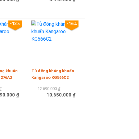
Mua hàng
-13%
-16%
ng khuẩn
Tủ đông kháng khuẩn
G276A2
Kangaroo KG566C2
₫
12.690.000 ₫
90.000 ₫
10.650.000 ₫
Mua hàng