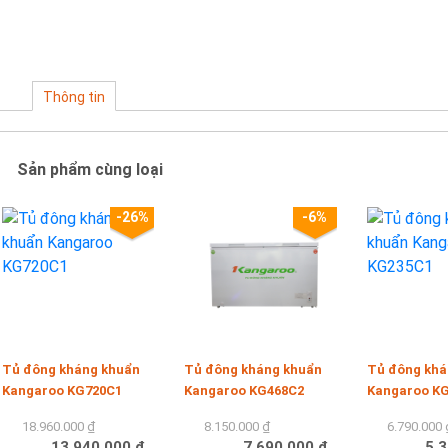
Thông tin
Sản phẩm cùng loại
-26%
-6%
Tủ đông kháng khuẩn
Tủ đông kháng khuẩn
Tủ đông khá
Kangaroo KG720C1
Kangaroo KG468C2
Kangaroo K
18.960.000 ₫
8.150.000 ₫
6.790.000 
13.940.000 ₫
7.690.000 ₫
5.3