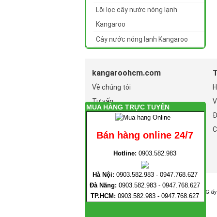
Lõi lọc cây nước nóng lạnh
Kangaroo
Cây nước nóng lạnh Kangaroo
kangaroohcm.com
T
Về chúng tôi
H
Tư vấn
V
MUA HÀNG TRỰC TUYẾN
Hình thức mua hàng
Đ
?n
Hình thức thanh toán
C
Bán hàng online 24/7
Chính sách bảo mật
Hotline:
0903.582.983
Hà Nội:
0903.582.983 - 0947.768.627
Ðà Nãng:
0903.582.983 - 0947.768.627
Giấy
TP.HCM:
0903.582.983 - 0947.768.627