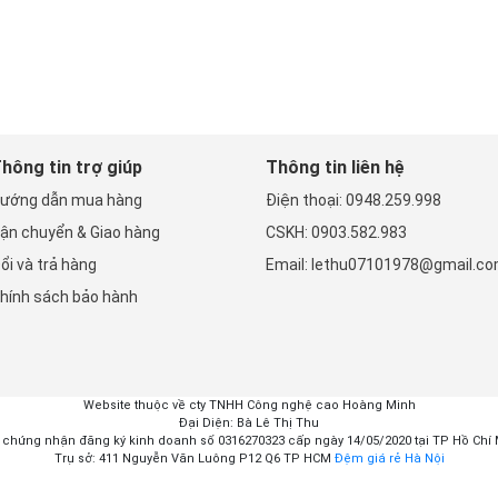
hông tin trợ giúp
Thông tin liên hệ
ướng dẫn mua hàng
Điện thoại: 0948.259.998
ận chuyển & Giao hàng
CSKH: 0903.582.983
ổi và trả hàng
Email: lethu07101978@gmail.c
hính sách bảo hành
Website thuộc về cty TNHH Công nghệ cao Hoàng Minh
Đại Diện: Bà Lê Thị Thu
 chứng nhận đăng ký kinh doanh số 0316270323 cấp ngày 14/05/2020 tại TP Hồ Chí
Trụ sở: 411 Nguyễn Văn Luông P12 Q6 TP HCM
Đệm giá rẻ Hà Nội