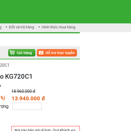
g
Đổi và trả hàng
Hình thức mua hàng
720C1
oo KG720C1
m
18.960.000 đ
6%)
13.940.000 đ
ượng
Mua hàng
Nơi nào bán giá rẻ hơn, Quý Khách vui