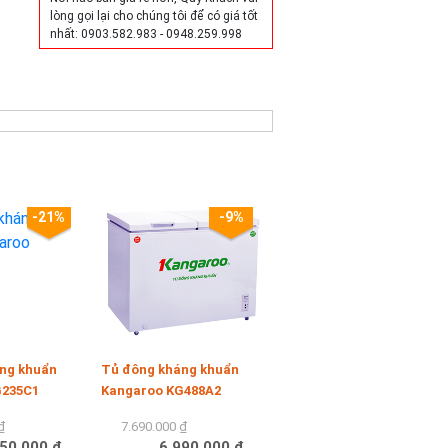
lòng gọi lại cho chúng tôi để có giá tốt
nhất: 0903.582.983 - 0948.259.998
-21%
-9%
ng khuẩn
Tủ đông kháng khuẩn
G235C1
Kangaroo KG488A2
₫
7.690.000 ₫
50.000 ₫
6.990.000 ₫