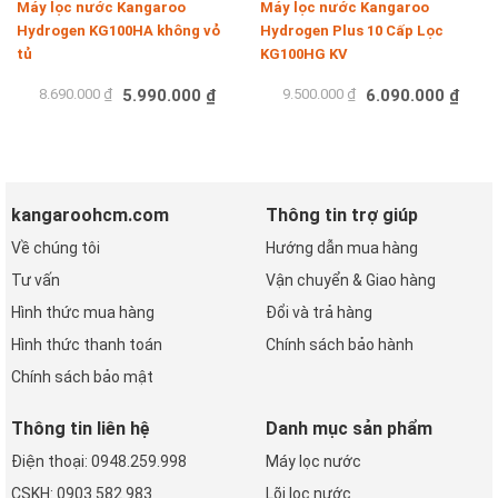
Máy lọc nước Kangaroo
Máy lọc nước Kangaroo
Hydrogen KG100HA không vỏ
Hydrogen Plus 10 Cấp Lọc
tủ
KG100HG KV
8.690.000 ₫
5.990.000 ₫
9.500.000 ₫
6.090.000 ₫
Mua hàng
Mua hàng
kangaroohcm.com
Thông tin trợ giúp
Về chúng tôi
Hướng dẫn mua hàng
Tư vấn
Vận chuyển & Giao hàng
Hình thức mua hàng
Đổi và trả hàng
Hình thức thanh toán
Chính sách bảo hành
Chính sách bảo mật
Thông tin liên hệ
Danh mục sản phẩm
Điện thoại: 0948.259.998
Máy lọc nước
CSKH: 0903.582.983
Lõi lọc nước