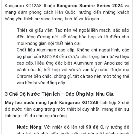
Kangaroo KG12A8 thuộc
Kangaroo Sumire Series 2024
và
mang đậm phong cách Hàn Quốc, hướng đến những khách
hàng yêu thích sự sang trọng, tinh tế và tối giản.
Thiết kế giấu viền: Tạo nên vẻ ngoài liền mạch, sắc sảo
đến từng đường nét, dễ dàng hòa hợp và tô điểm cho
mọi không gian nội thất hiện đại.
Chất liệu Aluminum cao cấp: Không chỉ ngoại hình, các
bộ phận của KG12A8 đều được chú trọng làm từ vật liệu
cao cấp. Hiệu ứng đặc biệt Aluminum sơn Anodized tại
cánh cửa tủ, kết hợp với vòi và van lấy nước được mạ
Chrome bền chắc, chống gỉ, tất cả tạo nên một tổng thể
vừa bền bỉ vừa đẳng cấp.
3 Chế Độ Nước Tiện Ích – Đáp Ứng Mọi Nhu Cầu
Máy lọc nước nóng lạnh Kangaroo KG12A8
tích hợp 3 chế
độ nước tiện dụng trong một thiết bị duy nhất, mang đến sự
linh hoạt tối đa cho người dùng:
Nước Nóng:
Với nhiệt độ lên tới
90 độ C
, lý tưởng để
pha trà, cà phê, sữa, hoặc nấu mì gói một cách nhanh