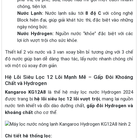
chóng, tiện lợi.
Nước Lạnh:
Nước lạnh sâu tới
8 độ C
với công nghệ
Block hiện đại, giúp giải khát tức thì, đặc biệt vào những
ngày nóng bức.
Nước Hydrogen:
Nguồn nước “khỏe” đặc biệt với các
lợi ích vượt trội cho sức khỏe.
Thiết kế 2 vòi nước và 3 van xoay bền bỉ tương ứng với 3 chế
độ nước giúp bạn dễ dàng thao tác, lấy nước nhanh chóng chỉ
với một cú xoay đơn giản.
Hệ Lõi Siêu Lọc 12 Lõi Mạnh Mẽ – Gấp Đôi Khoáng
Chất và Hydrogen
Kangaroo KG12A8
là thế hệ máy lọc nước Hydrogen 2024
được trang bị
hệ lõi siêu lọc 12 lõi vượt trội
, mang lại nguồn
nước tinh khiết và dồi dào dưỡng chất,
gấp đôi Hydrogen và
khoáng chất
cho cơ thể.
Chi tiết hệ thống lọc: