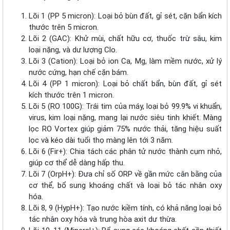
Lõi 1 (PP 5 micron): Loại bỏ bùn đất, gỉ sét, cặn bẩn kích
thước trên 5 micron.
Lõi 2 (GAC): Khử mùi, chất hữu cơ, thuốc trừ sâu, kim
loại nặng, và dư lượng Clo.
Lõi 3 (Cation): Loại bỏ ion Ca, Mg, làm mềm nước, xử lý
nước cứng, hạn chế cặn bám.
Lõi 4 (PP 1 micron): Loại bỏ chất bẩn, bùn đất, gỉ sét
kích thước trên 1 micron.
Lõi 5 (RO 100G): Trái tim của máy, loại bỏ 99.9% vi khuẩn,
virus, kim loại nặng, mang lại nước siêu tinh khiết. Màng
lọc RO Vortex giúp giảm 75% nước thải, tăng hiệu suất
lọc và kéo dài tuổi thọ màng lên tới 3 năm.
Lõi 6 (Fir+): Chia tách các phân tử nước thành cụm nhỏ,
giúp cơ thể dễ dàng hấp thu.
Lõi 7 (OrpH+): Đưa chỉ số ORP về gần mức cân bằng của
cơ thể, bổ sung khoáng chất và loại bỏ tác nhân oxy
hóa.
Lõi 8, 9 (HypH+): Tạo nước kiềm tính, có khả năng loại bỏ
tác nhân oxy hóa và trung hòa axit dư thừa.