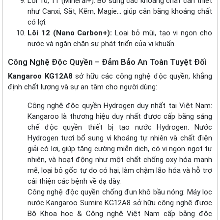
Lõi 10, 11 (Mineral+): Bổ sung các khoáng chất cần thiết
như Canxi, Sắt, Kẽm, Magie… giúp cân bằng khoáng chất
có lợi.
Lõi 12 (Nano Carbon+):
Loại bỏ mùi, tạo vị ngon cho
nước và ngăn chặn sự phát triển của vi khuẩn.
Công Nghệ Độc Quyền – Đảm Bảo An Toàn Tuyệt Đối
Kangaroo KG12A8
sở hữu các công nghệ độc quyền, khẳng
định chất lượng và sự an tâm cho người dùng:
Công nghệ độc quyền Hydrogen duy nhất tại Việt Nam:
Kangaroo là thương hiệu duy nhất được cấp bằng sáng
chế độc quyền thiết bị tạo nước Hydrogen. Nước
Hydrogen tươi bổ sung vi khoáng tự nhiên và chất điện
giải có lợi, giúp tăng cường miễn dịch, có vị ngon ngọt tự
nhiên, và hoạt động như một chất chống oxy hóa mạnh
mẽ, loại bỏ gốc tự do có hại, làm chậm lão hóa và hỗ trợ
cải thiện các bệnh về dạ dày.
Công nghệ độc quyền chống đun khô bầu nóng: Máy lọc
nước Kangaroo Sumire KG12A8 sở hữu công nghệ được
Bộ Khoa học & Công nghệ Việt Nam cấp bằng độc