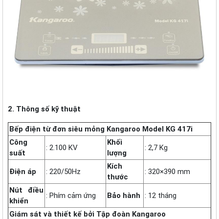
2. Thông số kỹ thuật
Bếp điện từ đơn siêu mỏng Kangaroo Model KG 417i
Công
Khối
: 2.100 KV
: 2,7 Kg
suất
lượng
Kích
Điện áp
: 220/50Hz
: 320×390 mm
thước
Nút điều
: Phím cảm ứng
Bảo hành
: 12 tháng
khiển
Giám sát và thiết kế bởi Tập đoàn Kangaroo