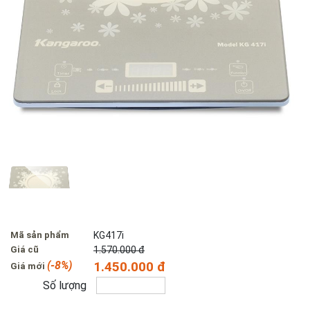
Mã sản phẩm
KG417i
Giá cũ
1.570.000 đ
(-8%)
1.450.000 đ
Giá mới
Số lượng