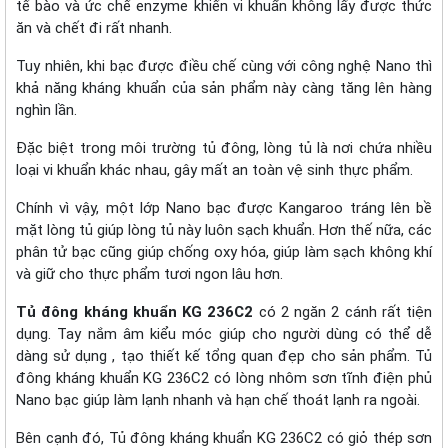
tế bào và ức chế enzyme khiến vi khuẩn không lấy được thức
ăn và chết đi rất nhanh.
Tuy nhiên, khi bạc được điều chế cùng với công nghệ Nano thì
khả năng kháng khuẩn của sản phẩm này càng tăng lên hàng
nghìn lần.
Đặc biệt trong môi trường tủ đông, lòng tủ là nơi chứa nhiều
loại vi khuẩn khác nhau, gây mất an toàn vệ sinh thực phẩm.
Chính vì vậy, một lớp Nano bạc được Kangaroo tráng lên bề
mặt lòng tủ giúp lòng tủ này luôn sạch khuẩn. Hơn thế nữa, các
phân tử bạc cũng giúp chống oxy hóa, giúp làm sạch không khí
và giữ cho thực phẩm tươi ngon lâu hơn.
Tủ đông kháng khuẩn KG 236C2
có 2 ngăn 2 cánh rất tiện
dụng. Tay nắm âm kiểu móc giúp cho người dùng có thể dễ
dàng sử dụng , tạo thiết kế tổng quan đẹp cho sản phẩm. Tủ
đông kháng khuẩn KG 236C2 có lòng nhôm sơn tĩnh điện phủ
Nano bạc giúp làm lạnh nhanh và hạn chế thoát lạnh ra ngoài.
Bên cạnh đó, Tủ đông kháng khuẩn KG 236C2 có giỏ thép sơn