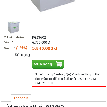
Mã sản phẩm
KG236C2
Giá cũ
6.790.000 đ
(-14%)
5.840.000 đ
Giá mới
Số lượng
Mua hàng
Nơi nào bán giá rẻ hơn, Quý Khách vui lòng gọi lại
cho chúng tôi để có giá tốt nhất: 0903.582.983 -
0948.259.998
Thông tin
Tủ đông kháng khuẩn KG 236C2