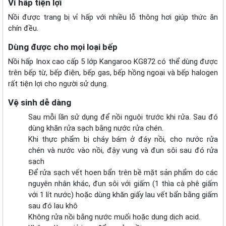
Vỉ hấp tiện lợi
Nồi được trang bị vỉ hấp với nhiều lỗ thông hơi giúp thức ăn
chín đều.
Dùng được cho mọi loại bếp
Nồi hấp Inox cao cấp 5 lớp Kangaroo KG872 có thể dùng được
trên bếp từ, bếp điện, bếp gas, bếp hồng ngoại và bếp halogen
rất tiện lợi cho người sử dụng.
Vệ sinh dễ dàng
Sau mỗi lần sử dụng để nồi nguội trước khi rửa. Sau đó
dùng khăn rửa sạch bằng nước rửa chén.
Khi thực phẩm bị cháy bám ở đáy nồi, cho nước rửa
chén và nước vào nồi, đậy vung và đun sôi sau đó rửa
sạch
Để rửa sạch vết hoen bẩn trên bề mặt sản phẩm do các
nguyên nhân khác, đun sôi với giấm (1 thìa cà phê giấm
với 1 lít nước) hoặc dùng khăn giấy lau vết bẩn bằng giấm
sau đó lau khô
Không rửa nồi bằng nước muối hoặc dung dịch acid.