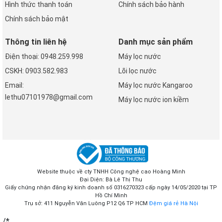
Hình thức thanh toán
Chính sách bảo hành
Chính sách bảo mật
Thông tin liên hệ
Danh mục sản phẩm
Điện thoại: 0948.259.998
Máy lọc nước
CSKH: 0903.582.983
Lõi lọc nước
Email:
Máy lọc nước Kangaroo
lethu07101978@gmail.com
Máy lọc nước ion kiềm
Website thuộc về cty TNHH Công nghệ cao Hoàng Minh
Đại Diện: Bà Lê Thị Thu
Giấy chứng nhận đăng ký kinh doanh số 0316270323 cấp ngày 14/05/2020 tại TP
Hồ Chí Minh
Trụ sở: 411 Nguyễn Văn Luông P12 Q6 TP HCM
Đệm giá rẻ Hà Nội
/*