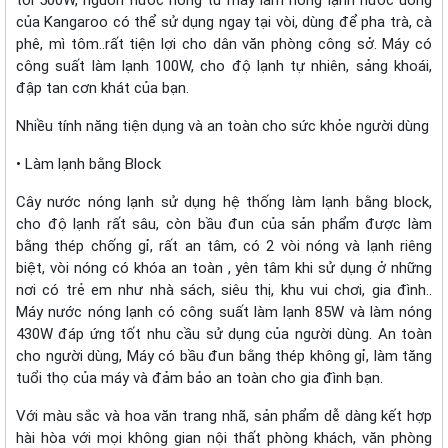
tới 500W, nguồn nước nóng từ máy làm nóng lạnh nước uống
của Kangaroo có thể sử dụng ngay tại vòi, dùng để pha trà, cà
phê, mì tôm..rất tiện lợi cho dân văn phòng công sở. Máy có
công suất làm lạnh 100W, cho độ lạnh tự nhiên, sảng khoái,
đập tan cơn khát của bạn.
Nhiều tính năng tiện dụng và an toàn cho sức khỏe người dùng
• Làm lạnh bằng Block
Cây nước nóng lạnh sử dụng hệ thống làm lạnh bằng block,
cho độ lạnh rất sâu, còn bầu đun của sản phẩm được làm
bằng thép chống gỉ, rất an tâm, có 2 vòi nóng và lạnh riêng
biệt, vòi nóng có khóa an toàn , yên tâm khi sử dụng ở những
nơi có trẻ em như nhà sách, siêu thị, khu vui chơi, gia đình..
Máy nước nóng lạnh có công suất làm lạnh 85W và làm nóng
430W đáp ứng tốt nhu cầu sử dụng của người dùng. An toàn
cho người dùng, Máy có bầu đun bằng thép không gỉ, làm tăng
tuổi thọ của máy và đảm bảo an toàn cho gia đình bạn.
Với màu sắc và hoa văn trang nhã, sản phẩm dễ dàng kết hợp
hài hòa với mọi không gian nội thất phòng khách, văn phòng