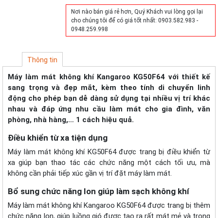
Nơi nào bán giá rẻ hơn, Quý Khách vui lòng gọi lại
cho chúng tôi để có giá tốt nhất: 0903.582.983 -
0948.259.998
Thông tin
Máy làm mát không khí Kangaroo KG50F64 với thiết kế
sang trọng và đẹp mắt, kèm theo tính di chuyển linh
động cho phép bạn dễ dàng sử dụng tại nhiều vị trí khác
nhau và đáp ứng nhu cầu làm mát cho gia đình, văn
phòng, nhà hàng,… 1 cách hiệu quả.
Điều khiển từ xa tiện dụng
Máy làm mát không khí KG50F64 được trang bị điều khiển từ
xa giúp bạn thao tác các chức năng một cách tối ưu, mà
không cần phải tiếp xúc gần vị trí đặt máy làm mát.
Bổ sung chức năng Ion giúp làm sạch không khí
Máy làm mát không khí Kangaroo KG50F64 được trang bị thêm
chức năng Ion, giúp luồng gió được tạo ra rất mát mẻ và trong