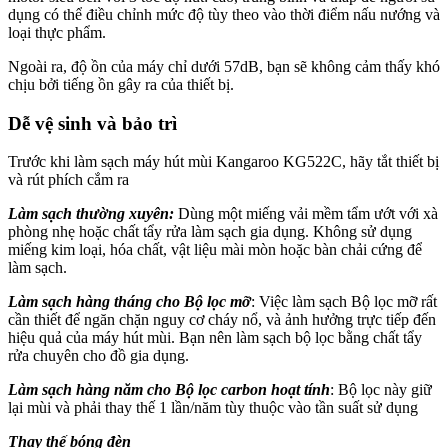
dụng có thể điều chỉnh mức độ tùy theo vào thời điểm nấu nướng và
loại thực phẩm.
Ngoài ra, độ ồn của máy chỉ dưới 57dB, bạn sẽ không cảm thấy khó
chịu bởi tiếng ồn gây ra của thiết bị.
Dễ vệ sinh và bảo trì
Trước khi làm sạch máy hút mùi Kangaroo KG522C, hãy tắt thiết bị
và rút phích cắm ra
Làm sạch thường xuyên:
Dùng một miếng vải mềm tẩm ướt với xà
phòng nhẹ hoặc chất tẩy rửa làm sạch gia dụng. Không sử dụng
miếng kim loại, hóa chất, vật liệu mài mòn hoặc bàn chải cứng để
làm sạch.
Làm sạch hàng tháng cho Bộ lọc mỡ
: Việc làm sạch Bộ lọc mỡ rất
cần thiết để ngăn chặn nguy cơ cháy nổ, và ảnh hưởng trực tiếp đến
hiệu quả của máy hút mùi. Bạn nên làm sạch bộ lọc bằng chất tẩy
rửa chuyên cho đồ gia dụng.
Làm sạch hàng năm cho Bộ lọc carbon hoạt tính
: Bộ lọc này giữ
lại mùi và phải thay thế 1 lần/năm tùy thuộc vào tần suất sử dụng
Thay thế bóng đèn