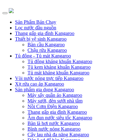
Sản Phẩm Bán Chạy
Lọc nước đầu nguồn
Thang gấp gia đình Kangaroo
Thiết bị vệ sinh Kangaroo
Bàn cầu Kangaroo
Chậu rửa Kangaroo
Tủ đông - Tủ mát Kangaroo
Tủ đông kháng khuẩn Kangaroo
Tủ kem kháng khuẩn Kangaroo
Tủ mát kháng khuẩn Kangaroo
Vòi nước nóng trực tiếp Kangaroo
Xịt rửa cao áp Kangaroo
Sản phẩm gia dụng Kangaroo
Máy sấy quần áo Kangaroo
Máy sưởi, đèn sưởi nhà tắm
Nồi Cơm Điện Kangaroo
Thang gấp gia đình Kangaroo
Ấm đun nước siêu tốc Kangaroo
Bàn là hơi nước Kangaroo
Bình nước nóng Kangaroo
Cây lau nhà đa năng Kangaroo