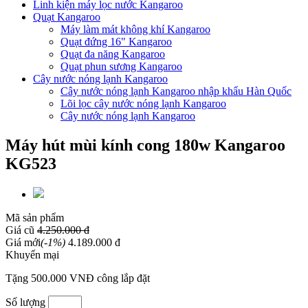
Linh kiện máy lọc nước Kangaroo
Quạt Kangaroo
Máy làm mát không khí Kangaroo
Quạt đứng 16" Kangaroo
Quạt đa năng Kangaroo
Quạt phun sương Kangaroo
Cây nước nóng lạnh Kangaroo
Cây nước nóng lạnh Kangaroo nhập khẩu Hàn Quốc
Lõi lọc cây nước nóng lạnh Kangaroo
Cây nước nóng lạnh Kangaroo
Máy hút mùi kính cong 180w Kangaroo
KG523
Mã sản phẩm
Giá cũ
4.250.000 đ
Giá mới
(-1%)
4.189.000 đ
Khuyến mại
Tặng 500.000 VNĐ công lắp đặt
Số lượng