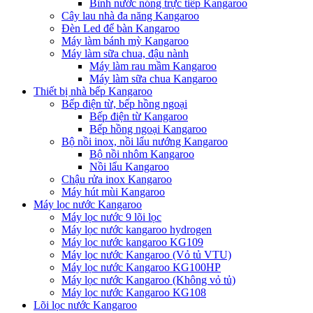
Bình nước nóng trực tiếp Kangaroo
Cây lau nhà đa năng Kangaroo
Đèn Led để bàn Kangaroo
Máy làm bánh mỳ Kangaroo
Máy làm sữa chua, đậu nành
Máy làm rau mầm Kangaroo
Máy làm sữa chua Kangaroo
Thiết bị nhà bếp Kangaroo
Bếp điện từ, bếp hồng ngoại
Bếp điện từ Kangaroo
Bếp hồng ngoại Kangaroo
Bộ nồi inox, nồi lẩu nướng Kangaroo
Bộ nồi nhôm Kangaroo
Nồi lẩu Kangaroo
Chậu rửa inox Kangaroo
Máy hút mùi Kangaroo
Máy lọc nước Kangaroo
Máy lọc nước 9 lõi lọc
Máy lọc nước kangaroo hydrogen
Máy lọc nước kangaroo KG109
Máy lọc nước Kangaroo (Vỏ tủ VTU)
Máy lọc nước Kangaroo KG100HP
Máy lọc nước Kangaroo (Không vỏ tủ)
Máy lọc nước Kangaroo KG108
Lõi lọc nước Kangaroo