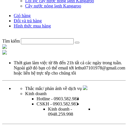
Lõi lọc cây nước nóng lạnh Kangaroo
Cây nước nóng lạnh Kangaroo
Giỏ hàng
Đổi và trả hàng
Hình thức mua hàng
Tìm kiếm
Thời gian làm việc từ
8h đến 21h tất cả các ngày trong tuần.
Ngoài giờ đó bạn có thể email tới
lethu07101978@gmail.com
hoặc
liên hệ trực tếp
cho chúng tôi
Thắc mắc/ phản ánh về dịch vụ
Kinh doanh
Hotline
- 0903.582.983
CSKH
- 0903.582.983
Kinh doanh
-
0948.259.998