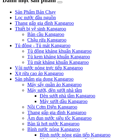
Danh mục sản phẩm
Sản Phẩm Bán Chạy
Lọc nước đầu nguồn
Thang gấp gia đình Kangaroo
Thiết bị vệ sinh Kangaroo
Bàn cầu Kangaroo
Chậu rửa Kangaroo
Tủ đông - Tủ mát Kangaroo
Tủ đông kháng khuẩn Kangaroo
Tủ kem kháng khuẩn Kangaroo
Tủ mát kháng khuẩn Kangaroo
Vòi nước nóng trực tiếp Kangaroo
Xịt rửa cao áp Kangaroo
Sản phẩm gia dụng Kangaroo
Máy sấy quần áo Kangaroo
Máy sưởi, đèn sưởi nhà tắm
Đèn sưởi nhà tắm Kangaroo
Máy sưởi dầu Kangaroo
Nồi Cơm Điện Kangaroo
Thang gấp gia đình Kangaroo
Ấm đun nước siêu tốc Kangaroo
Bàn là hơi nước Kangaroo
Bình nước nóng Kangaroo
Bình nước nóng gián tiếp Kangaroo