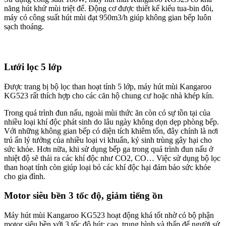
năng hút khử mùi triệt để. Động cơ được thiết kế kiểu tua-bin đôi,
máy có công suất hút mùi đạt 950m3/h giúp không gian bếp luôn
sạch thoáng.
Lưới lọc 5 lớp
Được trang bị bộ lọc than hoạt tính 5 lớp, máy hút mùi Kangaroo
KG523 rất thích hợp cho các căn hộ chung cư hoặc nhà khép kín.
Trong quá trình đun nấu, ngoài mùi thức ăn còn có sự tồn tại của
nhiều loại khí độc phát sinh do lâu ngày không dọn dẹp phòng bếp.
Với những không gian bếp có diện tích khiêm tốn, đây chính là nơi
trú ẩn lý tưởng của nhiều loại vi khuẩn, ký sinh trùng gây hại cho
sức khỏe. Hơn nữa, khi sử dụng bếp ga trong quá trình đun nấu ở
nhiệt độ sẽ thải ra các khí độc như CO2, CO… Việc sử dụng bộ lọc
than hoạt tính còn giúp loại bỏ các khí độc hại đảm bảo sức khỏe
cho gia đình.
Motor siêu bền 3 tốc độ, giảm tiếng ồn
Máy hút mùi Kangaroo KG523 hoạt động khá tốt nhờ có bộ phận
motor siêu bền với 3 tốc độ hút: cao, trung bình và thấp để người sử