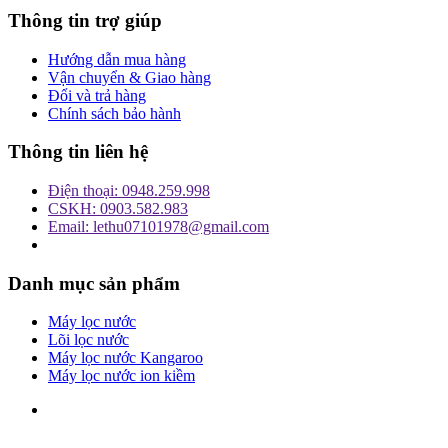
Thông tin trợ giúp
Hướng dẫn mua hàng
Vận chuyển & Giao hàng
Đổi và trả hàng
Chính sách bảo hành
Thông tin liên hệ
Điện thoại: 0948.259.998
CSKH: 0903.582.983
Email: lethu07101978@gmail.com
Danh mục sản phẩm
Máy lọc nước
Lõi lọc nước
Máy lọc nước Kangaroo
Máy lọc nước ion kiềm