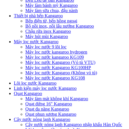
Đèn Led để bàn Kangaroo
Máy làm bánh mỳ Kangaroo
Máy làm sữa chua, đậu nành
Thiết bị nhà bếp Kangaroo
Bếp điện từ, bếp hồng ngoại
Bộ nồi inox, nồi lẩu nướng Kangaroo
Chậu rửa inox Kangaroo
Máy hút mùi Kangaroo
Máy lọc nước Kangaroo
Máy lọc nước 9 lõi lọc
Máy lọc nước kangaroo hydrogen
Máy lọc nước kangaroo KG109
Máy lọc nước Kangaroo (Vỏ tủ VTU)
Máy lọc nước Kangaroo KG100HP
Máy lọc nước Kangaroo (Không vỏ tủ)
Máy lọc nước Kangaroo KG108
Lõi lọc nước Kangaroo
Linh kiện máy lọc nước Kangaroo
Quạt Kangaroo
Máy làm mát không khí Kangaroo
Quạt đứng 16" Kangaroo
Quạt đa năng Kangaroo
Quạt phun sương Kangaroo
Cây nước nóng lạnh Kangaroo
Cây nước nóng lạnh Kangaroo nhập khẩu Hàn Quốc