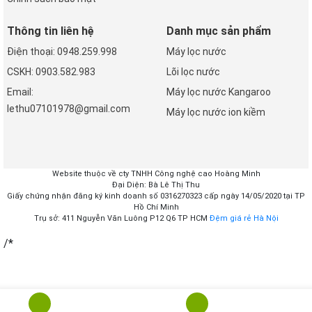
Thông tin liên hệ
Danh mục sản phẩm
Điện thoại: 0948.259.998
Máy lọc nước
CSKH: 0903.582.983
Lõi lọc nước
Email:
Máy lọc nước Kangaroo
lethu07101978@gmail.com
Máy lọc nước ion kiềm
Website thuộc về cty TNHH Công nghệ cao Hoàng Minh
Đại Diện: Bà Lê Thị Thu
Giấy chứng nhận đăng ký kinh doanh số 0316270323 cấp ngày 14/05/2020 tại TP
Hồ Chí Minh
Trụ sở: 411 Nguyễn Văn Luông P12 Q6 TP HCM
Đệm giá rẻ Hà Nội
/*