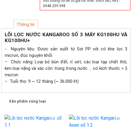
cho chúng tôi để có giá tốt nhất: 0903.582.983 -
0948.259.998
Thông tin
LÕI LỌC NƯỚC KANGAROO SỐ 3 MÁY KG100HU VÀ
KG100HU+
-​ Nguyên liệu: Được sản xuất từ Sợi PP với có khe lọc 3
micron, đúc nguyên khối
– Chức năng: Loại bỏ bùn đất, rỉ sét, các loại tạp chất thô,
kim loại nặng và xác côn trùng trong nước … có kích thước > 3
micron
– Tuổi thọ: 9 ~ 12 tháng (~ 36.000 lít)
Sản phẩm cùng loại
-42%
-31%