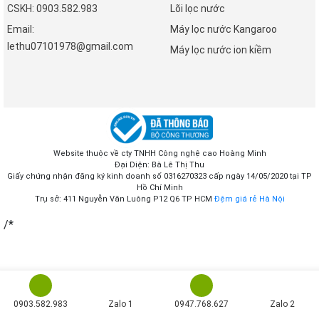
CSKH: 0903.582.983
Lõi lọc nước
Email:
Máy lọc nước Kangaroo
lethu07101978@gmail.com
Máy lọc nước ion kiềm
Website thuộc về cty TNHH Công nghệ cao Hoàng Minh
Đại Diện: Bà Lê Thị Thu
Giấy chứng nhận đăng ký kinh doanh số 0316270323 cấp ngày 14/05/2020 tại TP
Hồ Chí Minh
Trụ sở: 411 Nguyễn Văn Luông P12 Q6 TP HCM
Đệm giá rẻ Hà Nội
/*
0903.582.983
Zalo 1
0947.768.627
Zalo 2