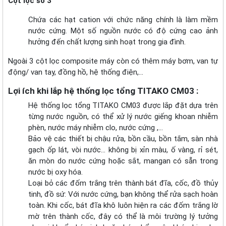
Cột lọc số 3
Chứa các hạt cation với chức năng chính là làm mềm
nước cứng. Một số nguồn nước có độ cứng cao ảnh
hưởng đến chất lượng sinh hoạt trong gia đình.
Ngoài 3 cột lọc composite máy còn có thêm máy bơm, van tự
động/ van tay, đồng hồ, hệ thống điện,…
Lợi ích khi lắp hệ thống lọc tổng TITAKO CM03 :
Hệ thống lọc tổng TITAKO CM03 được lắp đặt dựa trên
từng nước nguồn, có thể xử lý nước giếng khoan nhiễm
phèn, nước máy nhiễm clo, nước cứng ,…
Bảo vệ các thiết bị chậu rửa, bồn cầu, bồn tắm, sàn nhà
gạch ốp lát, vòi nước… không bị xỉn màu, ố vàng, rỉ sét,
ăn mòn do nước cứng hoặc sắt, mangan có sẵn trong
nước bị oxy hóa.
Loại bỏ các đốm trắng trên thành bát đĩa, cốc, đồ thủy
tinh, đồ sứ: Với nước cứng, bạn không thể rửa sạch hoàn
toàn. Khi cốc, bát đĩa khô luôn hiện ra các đốm trắng lờ
mờ trên thành cốc, đây có thể là môi trường lý tưởng