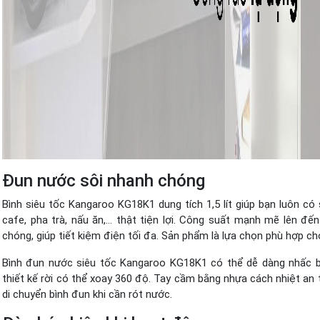
Đun nước sôi nhanh chóng
Bình siêu tốc Kangaroo KG18K1 dung tích 1,5 lít giúp bạn luôn c
cafe, pha trà, nấu ăn,… thật tiện lợi. Công suất mạnh mẽ lên đ
chóng, giúp tiết kiệm điện tối đa. Sản phẩm là lựa chọn phù hợp cho
Bình đun nước siêu tốc Kangaroo KG18K1 có thể dễ dàng nhấc b
thiết kế rời có thể xoay 360 độ. Tay cầm bằng nhựa cách nhiệt an 
di chuyển bình đun khi cần rót nước.