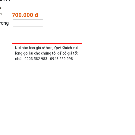
m
m
700.000 đ
ượng
Mua hàng
Nơi nào bán giá rẻ hơn, Quý Khách vui
lòng gọi lại cho chúng tôi để có giá tốt
nhất: 0903.582.983 - 0948.259.998