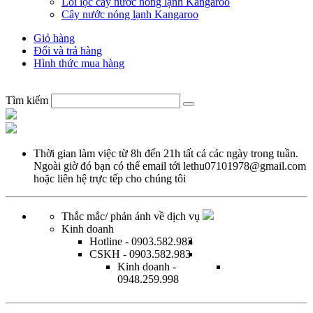
Lõi lọc cây nước nóng lạnh Kangaroo
Cây nước nóng lạnh Kangaroo
Giỏ hàng
Đổi và trả hàng
Hình thức mua hàng
Tìm kiếm
Thời gian làm việc từ
8h đến 21h tất cả các ngày trong tuần.
Ngoài giờ đó bạn có thể email tới
lethu07101978@gmail.com
hoặc
liên hệ trực tếp
cho chúng tôi
Thắc mắc/ phản ánh về dịch vụ
Kinh doanh
Hotline
- 0903.582.983
CSKH
- 0903.582.983
Kinh doanh
-
0948.259.998