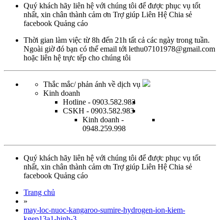
Quý khách hãy liên hệ với chúng tôi để được phục vụ tốt
nhất, xin chân thành cảm ơn
Trợ giúp
Liên Hệ
Chia sẻ
facebook
Quảng cáo
Thời gian làm việc từ
8h đến 21h tất cả các ngày trong tuần.
Ngoài giờ đó bạn có thể email tới
lethu07101978@gmail.com
hoặc
liên hệ trực tếp
cho chúng tôi
Thắc mắc/ phản ánh về dịch vụ
Kinh doanh
Hotline
- 0903.582.983
CSKH
- 0903.582.983
Kinh doanh
-
0948.259.998
Quý khách hãy liên hệ với chúng tôi để được phục vụ tốt
nhất, xin chân thành cảm ơn
Trợ giúp
Liên Hệ
Chia sẻ
facebook
Quảng cáo
Trang chủ
»
may-loc-nuoc-kangaroo-sumire-hydrogen-ion-kiem-
kgep13a1-hinh-3