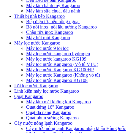
Đèn Led để bàn Kangaroo
Máy làm bánh mỳ Kangaroo
Máy làm sữa chua, đậu nành
Thiết bị nhà bếp Kangaroo
Bếp điện từ, bếp hồng ngoại
Bộ nồi inox, nồi lẩu nướng Kangaroo
Chậu rửa inox Kangaroo
Máy hút mùi Kangaroo
Máy lọc nước Kangaroo
Máy lọc nước 9 lõi lọc
Máy lọc nước kangaroo hydrogen
Máy lọc nước kangaroo KG109
Máy lọc nước Kangaroo (Vỏ tủ VTU)
Máy lọc nước Kangaroo KG100HP
Máy lọc nước Kangaroo (Không vỏ tủ)
Máy lọc nước Kangaroo KG108
Lõi lọc nước Kangaroo
Linh kiện máy lọc nước Kangaroo
Quạt Kangaroo
Máy làm mát không khí Kangaroo
Quạt đứng 16" Kangaroo
Quạt đa năng Kangaroo
Quạt phun sương Kangaroo
Cây nước nóng lạnh Kangaroo
Cây nước nóng lạnh Kangaroo nhập khẩu Hàn Quốc