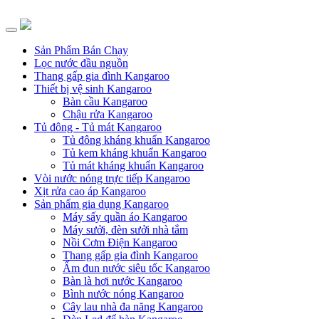
Sản Phẩm Bán Chạy
Lọc nước đầu nguồn
Thang gấp gia đình Kangaroo
Thiết bị vệ sinh Kangaroo
Bàn cầu Kangaroo
Chậu rửa Kangaroo
Tủ đông - Tủ mát Kangaroo
Tủ đông kháng khuẩn Kangaroo
Tủ kem kháng khuẩn Kangaroo
Tủ mát kháng khuẩn Kangaroo
Vòi nước nóng trực tiếp Kangaroo
Xịt rửa cao áp Kangaroo
Sản phẩm gia dụng Kangaroo
Máy sấy quần áo Kangaroo
Máy sưởi, đèn sưởi nhà tắm
Nồi Cơm Điện Kangaroo
Thang gấp gia đình Kangaroo
Ấm đun nước siêu tốc Kangaroo
Bàn là hơi nước Kangaroo
Bình nước nóng Kangaroo
Cây lau nhà đa năng Kangaroo