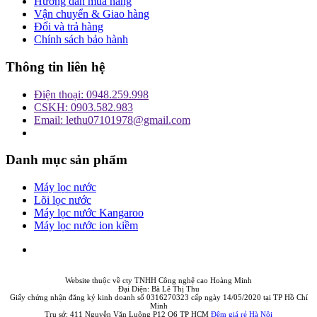
Hướng dẫn mua hàng
Vận chuyển & Giao hàng
Đổi và trả hàng
Chính sách bảo hành
Thông tin liên hệ
Điện thoại: 0948.259.998
CSKH: 0903.582.983
Email: lethu07101978@gmail.com
Danh mục sản phẩm
Máy lọc nước
Lõi lọc nước
Máy lọc nước Kangaroo
Máy lọc nước ion kiềm
Website thuộc về cty TNHH Công nghệ cao Hoàng Minh
Đại Diện: Bà Lê Thị Thu
Giấy chứng nhận đăng ký kinh doanh số 0316270323 cấp ngày 14/05/2020 tại TP Hồ Chí
Minh
Trụ sở: 411 Nguyễn Văn Luông P12 Q6 TP HCM
Đệm giá rẻ Hà Nội