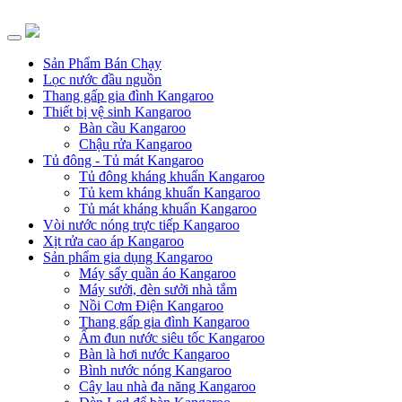
Sản Phẩm Bán Chạy
Lọc nước đầu nguồn
Thang gấp gia đình Kangaroo
Thiết bị vệ sinh Kangaroo
Bàn cầu Kangaroo
Chậu rửa Kangaroo
Tủ đông - Tủ mát Kangaroo
Tủ đông kháng khuẩn Kangaroo
Tủ kem kháng khuẩn Kangaroo
Tủ mát kháng khuẩn Kangaroo
Vòi nước nóng trực tiếp Kangaroo
Xịt rửa cao áp Kangaroo
Sản phẩm gia dụng Kangaroo
Máy sấy quần áo Kangaroo
Máy sưởi, đèn sưởi nhà tắm
Nồi Cơm Điện Kangaroo
Thang gấp gia đình Kangaroo
Ấm đun nước siêu tốc Kangaroo
Bàn là hơi nước Kangaroo
Bình nước nóng Kangaroo
Cây lau nhà đa năng Kangaroo