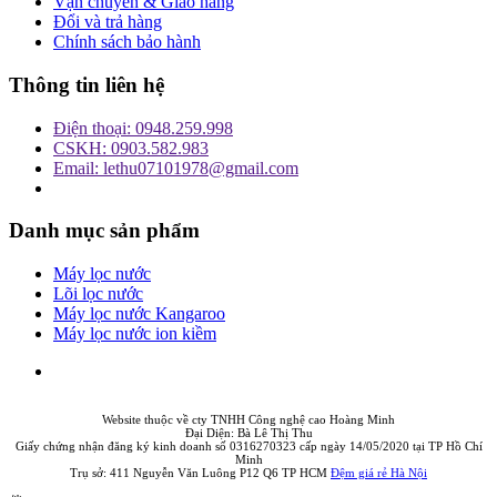
Vận chuyển & Giao hàng
Đổi và trả hàng
Chính sách bảo hành
Thông tin liên hệ
Điện thoại: 0948.259.998
CSKH: 0903.582.983
Email: lethu07101978@gmail.com
Danh mục sản phẩm
Máy lọc nước
Lõi lọc nước
Máy lọc nước Kangaroo
Máy lọc nước ion kiềm
Website thuộc về cty TNHH Công nghệ cao Hoàng Minh
Đại Diện: Bà Lê Thị Thu
Giấy chứng nhận đăng ký kinh doanh số 0316270323 cấp ngày 14/05/2020 tại TP Hồ Chí
Minh
Trụ sở: 411 Nguyễn Văn Luông P12 Q6 TP HCM
Đệm giá rẻ Hà Nội