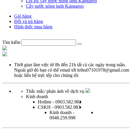
Lõi lọc cây nước nóng lạnh Kangaroo
Cây nước nóng lạnh Kangaroo
Giỏ hàng
Đổi và trả hàng
Hình thức mua hàng
Tìm kiếm
Thời gian làm việc từ
8h đến 21h tất cả các ngày trong tuần.
Ngoài giờ đó bạn có thể email tới
lethu07101978@gmail.com
hoặc
liên hệ trực tếp
cho chúng tôi
Thắc mắc/ phản ánh về dịch vụ
Kinh doanh
Hotline
- 0903.582.983
CSKH
- 0903.582.983
Kinh doanh
-
0948.259.998