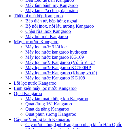
Đèn Led để bàn Kangaroo
Máy làm bánh mỳ Kangaroo
Máy làm sữa chua, đậu nành
Thiết bị nhà bếp Kangaroo
Bếp điện từ, bếp hồng ngoại
Bộ nồi inox, nồi lẩu nướng Kangaroo
Chậu rửa inox Kangaroo
Máy hút mùi Kangaroo
Máy lọc nước Kangaroo
Máy lọc nước 9 lõi lọc
Máy lọc nước kangaroo hydrogen
Máy lọc nước kangaroo KG109
Máy lọc nước Kangaroo (Vỏ tủ VTU)
Máy lọc nước Kangaroo KG100HP
Máy lọc nước Kangaroo (Không vỏ tủ)
Máy lọc nước Kangaroo KG108
Lõi lọc nước Kangaroo
Linh kiện máy lọc nước Kangaroo
Quạt Kangaroo
Máy làm mát không khí Kangaroo
Quạt đứng 16" Kangaroo
Quạt đa năng Kangaroo
Quạt phun sương Kangaroo
Cây nước nóng lạnh Kangaroo
Cây nước nóng lạnh Kangaroo nhập khẩu Hàn Quốc