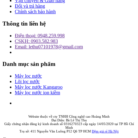
Vận chuyển & Giao hàng
Đổi và trả hàng
Chính sách bảo hành
Thông tin liên hệ
Điện thoại: 0948.259.998
CSKH: 0903.582.983
Email: lethu07101978@gmail.com
Danh mục sản phẩm
Máy lọc nước
Lõi lọc nước
Máy lọc nước Kangaroo
Máy lọc nước ion kiềm
Website thuộc về cty TNHH Công nghệ cao Hoàng Minh
Đại Diện: Bà Lê Thị Thu
Giấy chứng nhận đăng ký kinh doanh số 0316270323 cấp ngày 14/05/2020 tại TP Hồ Chí
Minh
Trụ sở: 411 Nguyễn Văn Luông P12 Q6 TP HCM
Đệm giá rẻ Hà Nội