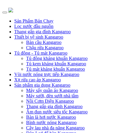
Sản Phẩm Bán Chạy
Lọc nước đầu nguồn
Thang gấp gia đình Kangaroo
Thiết bị vệ sinh Kangaroo
Bàn cầu Kangaroo
Chậu rửa Kangaroo
Tủ đông - Tủ mát Kangaroo
Tủ đông kháng khuẩn Kangaroo
Tủ kem kháng khuẩn Kangaroo
Tủ mát kháng khuẩn Kangaroo
Vòi nước nóng trực tiếp Kangaroo
Xịt rửa cao áp Kangaroo
Sản phẩm gia dụng Kangaroo
Máy sấy quần áo Kangaroo
Máy sưởi, đèn sưởi nhà tắm
Nồi Cơm Điện Kangaroo
Thang gấp gia đình Kangaroo
Ấm đun nước siêu tốc Kangaroo
Bàn là hơi nước Kangaroo
Bình nước nóng Kangaroo
Cây lau nhà đa năng Kangaroo