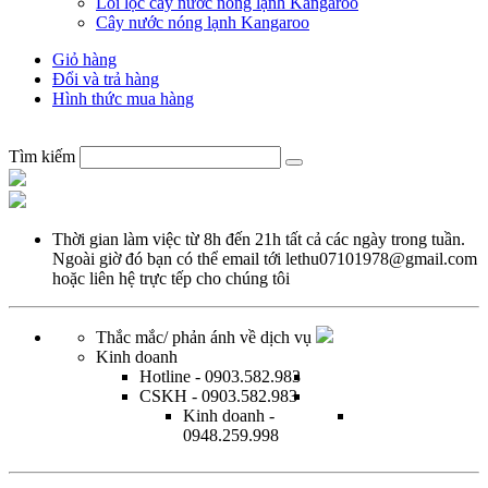
Lõi lọc cây nước nóng lạnh Kangaroo
Cây nước nóng lạnh Kangaroo
Giỏ hàng
Đổi và trả hàng
Hình thức mua hàng
Tìm kiếm
Thời gian làm việc từ
8h đến 21h tất cả các ngày trong tuần.
Ngoài giờ đó bạn có thể email tới
lethu07101978@gmail.com
hoặc
liên hệ trực tếp
cho chúng tôi
Thắc mắc/ phản ánh về dịch vụ
Kinh doanh
Hotline
- 0903.582.983
CSKH
- 0903.582.983
Kinh doanh
-
0948.259.998