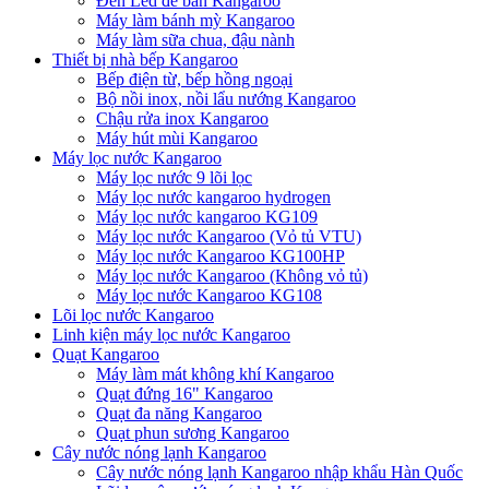
Đèn Led để bàn Kangaroo
Máy làm bánh mỳ Kangaroo
Máy làm sữa chua, đậu nành
Thiết bị nhà bếp Kangaroo
Bếp điện từ, bếp hồng ngoại
Bộ nồi inox, nồi lẩu nướng Kangaroo
Chậu rửa inox Kangaroo
Máy hút mùi Kangaroo
Máy lọc nước Kangaroo
Máy lọc nước 9 lõi lọc
Máy lọc nước kangaroo hydrogen
Máy lọc nước kangaroo KG109
Máy lọc nước Kangaroo (Vỏ tủ VTU)
Máy lọc nước Kangaroo KG100HP
Máy lọc nước Kangaroo (Không vỏ tủ)
Máy lọc nước Kangaroo KG108
Lõi lọc nước Kangaroo
Linh kiện máy lọc nước Kangaroo
Quạt Kangaroo
Máy làm mát không khí Kangaroo
Quạt đứng 16" Kangaroo
Quạt đa năng Kangaroo
Quạt phun sương Kangaroo
Cây nước nóng lạnh Kangaroo
Cây nước nóng lạnh Kangaroo nhập khẩu Hàn Quốc