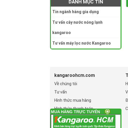
DANH MỤC TIN
Tin ngành hàng gia dụng
Tư vấn cây nước nóng lạnh
kangaroo
Tư vấn máy lọc nước Kangaroo
kangaroohcm.com
T
Về chúng tôi
H
Tư vấn
V
Hình thức mua hàng
Đ
Hình thức thanh toán
C
MUA HÀNG TRỰC TUYẾN
Chính sách bảo mật
?n