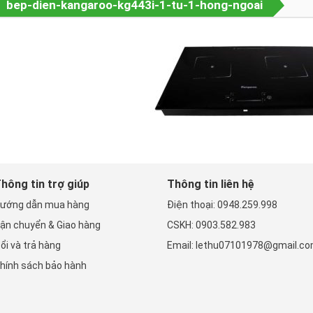
bep-dien-kangaroo-kg443i-1-tu-1-hong-ngoai
hông tin trợ giúp
Thông tin liên hệ
ướng dẫn mua hàng
Điện thoại: 0948.259.998
ận chuyển & Giao hàng
CSKH: 0903.582.983
ổi và trả hàng
Email: lethu07101978@gmail.c
hính sách bảo hành