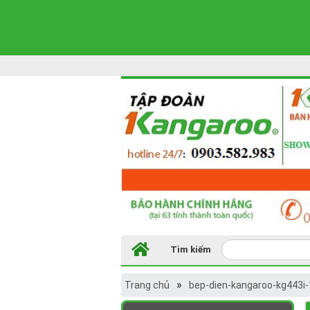
Tìm kiếm
»
Trang chủ
bep-dien-kangaroo-kg443i-