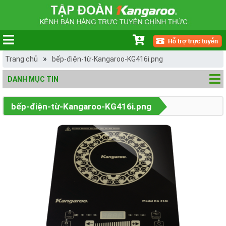
»
Trang chủ
bếp-điện-từ-Kangaroo-KG416i.png
DANH MỤC TIN
bếp-điện-từ-Kangaroo-KG416i.png